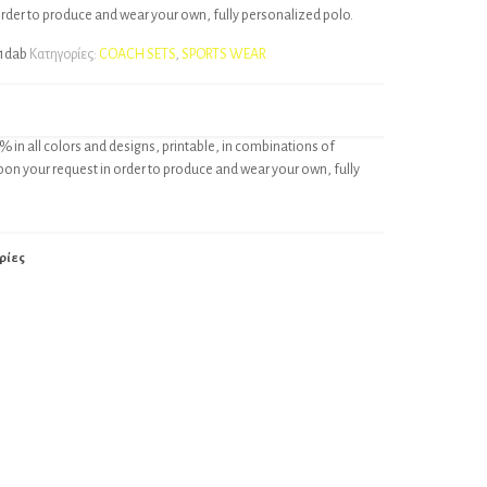
order to produce and wear your own, fully personalized polo.
1dab
Κατηγορίες:
COACH SETS
,
SPORTS WEAR
% in all colors and designs, printable, in combinations of
pon your request in order to produce and wear your own, fully
ρίες