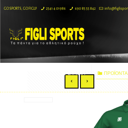
GO SPORTS, GO FIGLI!
2541 4 01986
690 85 55 842
info@figlispor
ΕΤΑΙΡΙΑ
ΠΡΟΪΟΝΤΑ