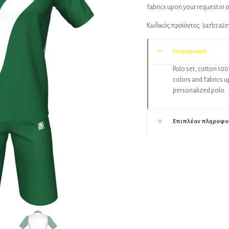
fabrics upon your request in 
Κωδικός προϊόντος:
3a7b7a2e
Περιγραφή
Polo set, cotton 100
colors and fabrics u
personalized polo.
Επιπλέον πληροφο