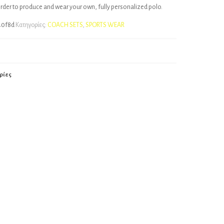
order to produce and wear your own, fully personalized polo.
40f8d
Κατηγορίες:
COACH SETS
,
SPORTS WEAR
ρίες