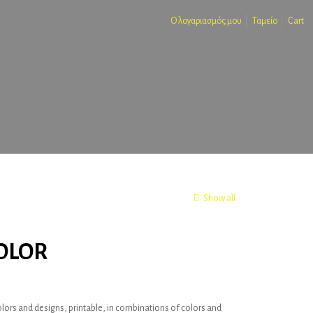
Ο λογαριασμός μου
Ταμείο
Cart
Show all
OLOR
colors and designs, printable, in combinations of colors and