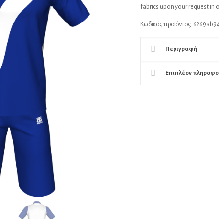
fabrics upon your request in 
Κωδικός προϊόντος:
6269ab9
Περιγραφή
Επιπλέον πληροφο