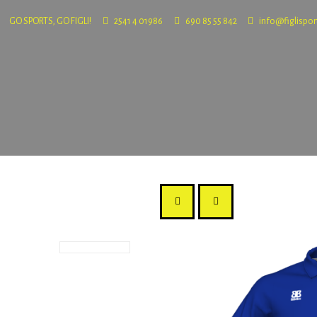
GO SPORTS, GO FIGLI!
2541 4 01986
690 85 55 842
info@figlispor