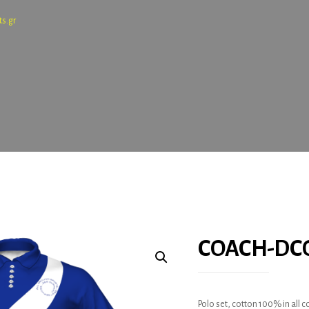
ts.gr
COACH-DC
Polo set, cotton 100% in all 