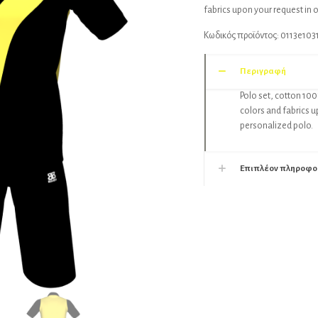
fabrics upon your request in 
Κωδικός προϊόντος:
0113e103
Περιγραφή
Polo set, cotton 100
colors and fabrics u
personalized polo.
Επιπλέον πληροφο