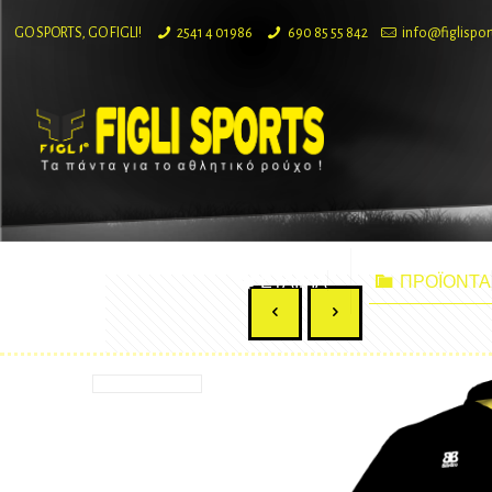
GO SPORTS, GO FIGLI!
2541 4 01986
690 85 55 842
info@figlispor
ΕΤΑΙΡΙΑ
ΠΡΟΪΟΝΤΑ