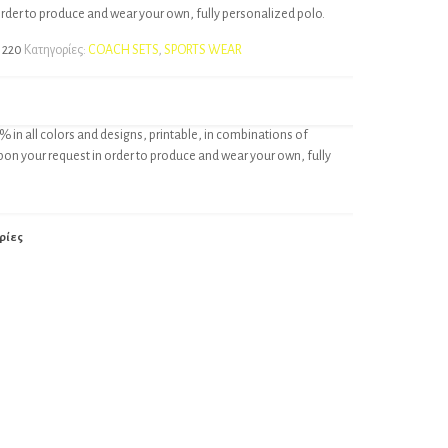
order to produce and wear your own, fully personalized polo.
1220
Κατηγορίες:
COACH SETS
,
SPORTS WEAR
% in all colors and designs, printable, in combinations of
pon your request in order to produce and wear your own, fully
ρίες