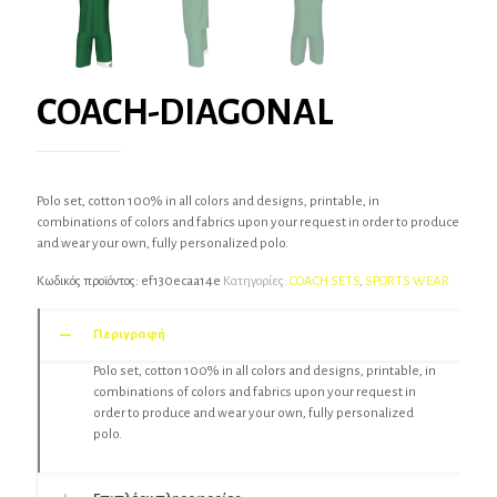
COACH-DIAGONAL
Polo set, cotton 100% in all colors and designs, printable, in
combinations of colors and fabrics upon your request in order to produce
and wear your own, fully personalized polo.
Κωδικός προϊόντος:
ef130ecaa14e
Κατηγορίες:
COACH SETS
,
SPORTS WEAR
Περιγραφή
Polo set, cotton 100% in all colors and designs, printable, in
combinations of colors and fabrics upon your request in
order to produce and wear your own, fully personalized
polo.