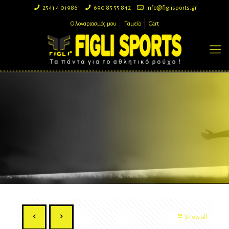
2541 4 01986
690 85 55 842
info@figlisports.gr
Ο λογαριασμός μου
Ταμείο
Cart
Show all