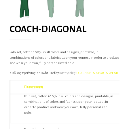
COACH-DIAGONAL
Polo set, cotton 100% in all colors and designs, printable, in
combinations of colors and fabrics upon your request in order to produce
and wear your own, fully personalized polo.
Κωδικός προϊόντος:
db04b101efd7
Κατηγορίες:
COACH SETS
,
SPORTS WEAR
Περιγραφή
Polo set, cotton 100% in all colors and designs, printable, in
combinations of colors and fabrics upon your request in
order to produce and wear your own, fully personalized
polo.