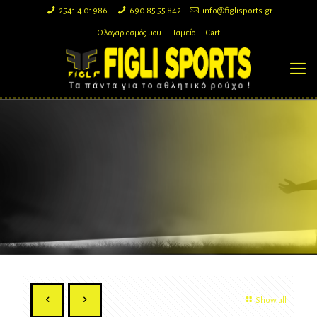
2541 4 01986
690 85 55 842
info@figlisports.gr
Ο λογαριασμός μου
Ταμείο
Cart
Show all