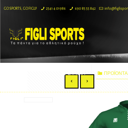
GO SPORTS, GO FIGLI!
2541 4 01986
690 85 55 842
info@figlispor
ΕΤΑΙΡΙΑ
ΠΡΟΪΟΝΤΑ