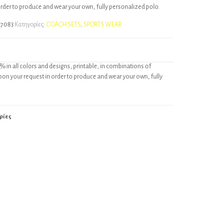
order to produce and wear your own, fully personalized polo.
a7083
Κατηγορίες:
COACH SETS
,
SPORTS WEAR
% in all colors and designs, printable, in combinations of
pon your request in order to produce and wear your own, fully
ρίες