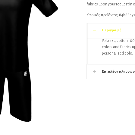
fabrics upon your request in 
Κωδικός προϊόντος:
84b88c9
Περιγραφή
Polo set, cotton 100
colors and fabrics u
personalized polo.
Επιπλέον πληροφο