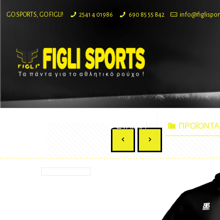
GO SPORTS, GO FIGLI!
2541 4 01986
690 85 55 842
info@figlispor
ΕΤΑΙΡΙΑ
ΠΡΟΪΟΝΤΑ