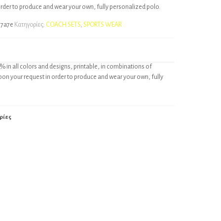
order to produce and wear your own, fully personalized polo.
77a7e
Κατηγορίες:
COACH SETS
,
SPORTS WEAR
% in all colors and designs, printable, in combinations of
pon your request in order to produce and wear your own, fully
ρίες