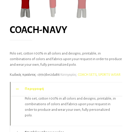
COACH-NAVY
Polo set, cotton 100% in all colors and designs, printable, in
combinations of colors and fabrics upon your request in order to produce
and wear your own, fully personalized polo.
Κωδικός προϊόντος:
c99c3be2da86
Κατηγορίες:
COACH SETS
,
SPORTS WEAR
Περιγραφή
Polo set, cotton 100% in all colors and designs, printable, in
combinations of colors and fabrics upon your request in
order to produce and wear your own, fully personalized
polo.