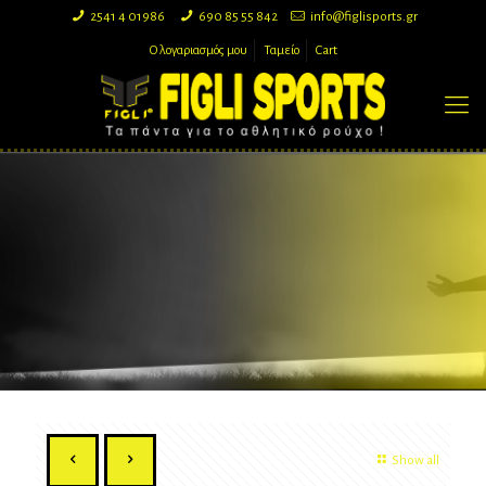
2541 4 01986
690 85 55 842
info@figlisports.gr
Ο λογαριασμός μου
Ταμείο
Cart
Show all