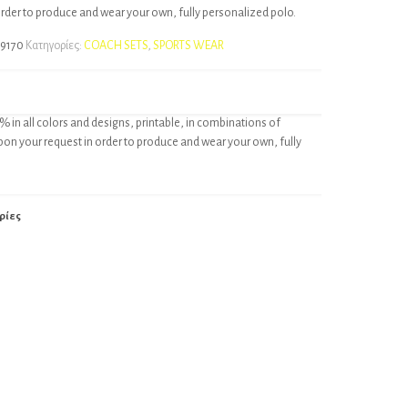
order to produce and wear your own, fully personalized polo.
9170
Κατηγορίες:
COACH SETS
,
SPORTS WEAR
% in all colors and designs, printable, in combinations of
pon your request in order to produce and wear your own, fully
ρίες