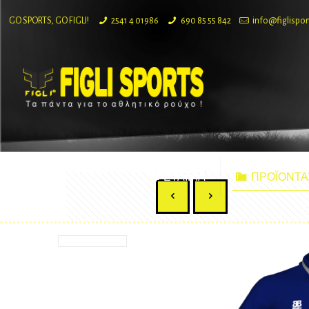
GO SPORTS, GO FIGLI!
2541 4 01986
690 85 55 842
info@figlispor
ΕΤΑΙΡΙΑ
ΠΡΟΪΟΝΤΑ