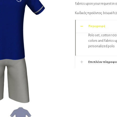
fabrics upon your request in 
Κωδικός προϊόντος:
b04a6fc2
Περιγραφή
Polo set, cotton 100
colors and fabrics u
personalized polo.
Επιπλέον πληροφο