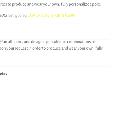
order to produce and wear your own, fully personalized polo.
ec5a
Κατηγορίες:
COACH SETS
,
SPORTS WEAR
% in all colors and designs, printable, in combinations of
pon your request in order to produce and wear your own, fully
ρίες