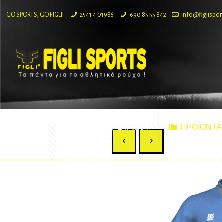
GO SPORTS, GO FIGLI!
2541 4 01986
690 85 55 842
info@figlispor
ΕΤΑΙΡΙΑ
ΠΡΟΪΟΝΤΑ