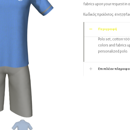
fabrics upon your request in 
Κωδικός προϊόντος:
61e539fa
Περιγραφή
Polo set, cotton 100
colors and fabrics u
personalized polo.
Επιπλέον πληροφο