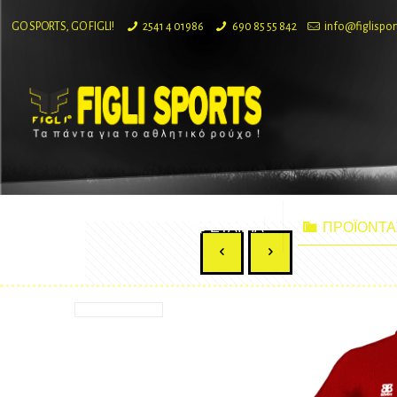
GO SPORTS, GO FIGLI!
2541 4 01986
690 85 55 842
info@figlispor
ΕΤΑΙΡΙΑ
ΠΡΟΪΟΝΤΑ