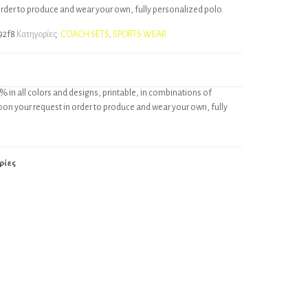
order to produce and wear your own, fully personalized polo.
92f8
Κατηγορίες:
COACH SETS
,
SPORTS WEAR
% in all colors and designs, printable, in combinations of
pon your request in order to produce and wear your own, fully
ρίες