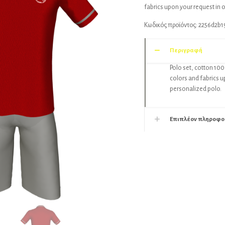
fabrics upon your request in 
Κωδικός προϊόντος:
2256d2b1
Περιγραφή
Polo set, cotton 100
colors and fabrics u
personalized polo.
Επιπλέον πληροφο