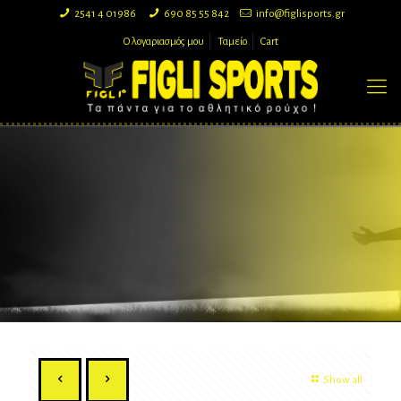
2541 4 01986
690 85 55 842
info@figlisports.gr
Ο λογαριασμός μου
Ταμείο
Cart
Show all