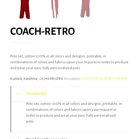
COACH-RETRO
Polo set, cotton 100% in all colors and designs, printable, in
combinations of colors and fabrics upon your request in order to produce
and wear your own, fully personalized polo.
Κωδικός προϊόντος:
057eb8872f89
Κατηγορίες:
COACH SETS
,
SPORTS WEAR
Περιγραφή
Polo set, cotton 100% in all colors and designs, printable, in
combinations of colors and fabrics upon your request in
order to produce and wear your own, fully personalized
polo.