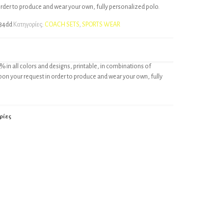
order to produce and wear your own, fully personalized polo.
34dd
Κατηγορίες:
COACH SETS
,
SPORTS WEAR
% in all colors and designs, printable, in combinations of
pon your request in order to produce and wear your own, fully
ρίες