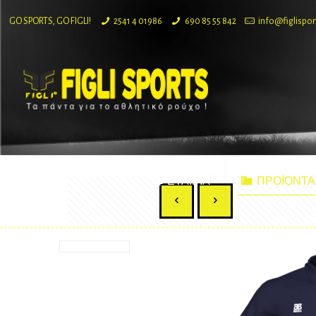
GO SPORTS, GO FIGLI!
2541 4 01986
690 85 55 842
info@figlispor
ΕΤΑΙΡΙΑ
ΠΡΟΪΟΝΤΑ