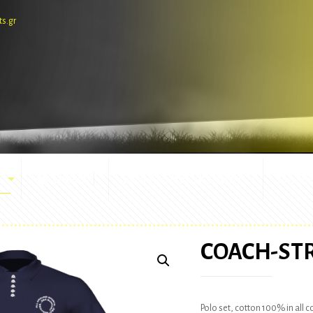
ts.gr
E-SHOP
ΕΜΦΑΝΙΣΕΙΣ ΑΓΩΝΩΝ
ΜΑΣΚ
COACH-STR
Polo set, cotton 100% in all 