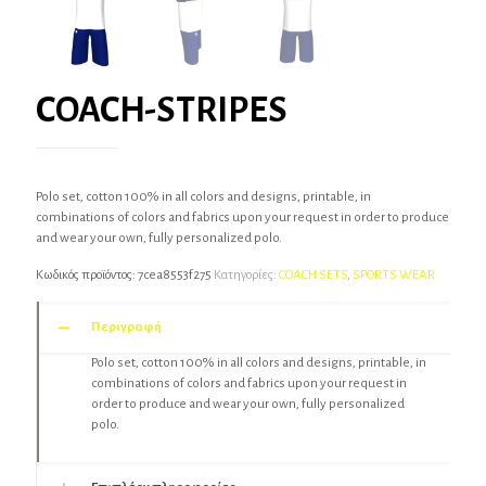
COACH-STRIPES
Polo set, cotton 100% in all colors and designs, printable, in
combinations of colors and fabrics upon your request in order to produce
and wear your own, fully personalized polo.
Κωδικός προϊόντος:
7cea8553f275
Κατηγορίες:
COACH SETS
,
SPORTS WEAR
Περιγραφή
Polo set, cotton 100% in all colors and designs, printable, in
combinations of colors and fabrics upon your request in
order to produce and wear your own, fully personalized
polo.