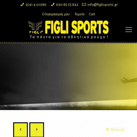
2541 4 01986
690 85 55 842
info@figlisports.gr
Ο λογαριασμός μου
Ταμείο
Cart
Show all