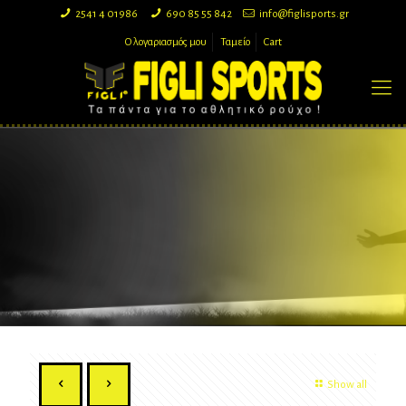
2541 4 01986
690 85 55 842
info@figlisports.gr
Ο λογαριασμός μου
Ταμείο
Cart
Show all