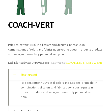
COACH-VERT
Polo set, cotton 100% in all colors and designs, printable, in
combinations of colors and fabrics upon your request in order to produce
and wear your own, fully personalized polo.
Κωδικός προϊόντος:
97409ca66881
Κατηγορίες:
COACH SETS
,
SPORTS WEAR
Περιγραφή
Polo set, cotton 100% in all colors and designs, printable, in
combinations of colors and fabrics upon your request in
order to produce and wear your own, fully personalized
polo.