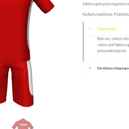
fabrics upon your request in 
Κωδικός προϊόντος:
f17a0952
Περιγραφή
Polo set, cotton 100
colors and fabrics u
personalized polo.
Επιπλέον πληροφο