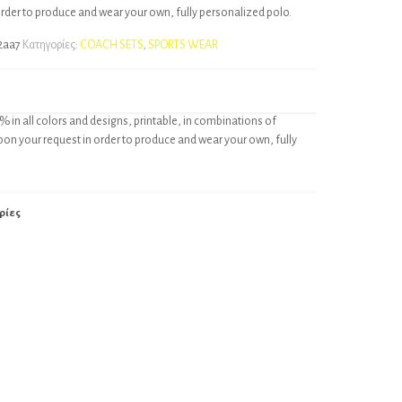
order to produce and wear your own, fully personalized polo.
2aa7
Κατηγορίες:
COACH SETS
,
SPORTS WEAR
% in all colors and designs, printable, in combinations of
pon your request in order to produce and wear your own, fully
ρίες