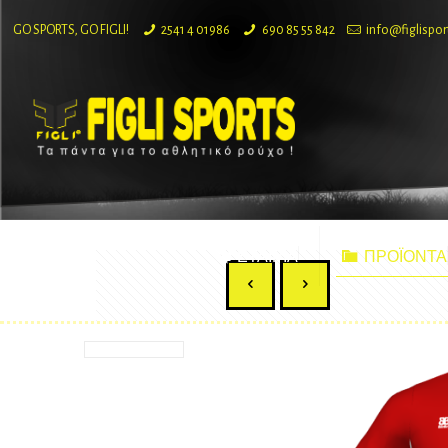
GO SPORTS, GO FIGLI!
2541 4 01986
690 85 55 842
info@figlispor
ΕΤΑΙΡΙΑ
ΠΡΟΪΟΝΤΑ