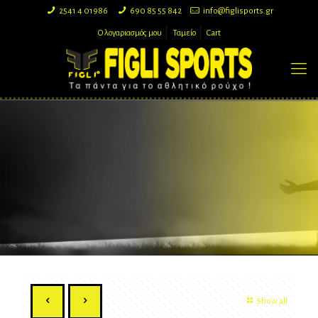
2541 4 01986
690 85 55 842
info@figlisports.gr
Ο λογαριασμός μου
Ταμείο
Cart
Show all