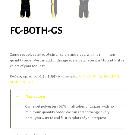
FC-BOTH-GS
Game set polyester 100%,in all colors and sizes, with no minimum
quantity order. We can add or change every detail you want to and fill it in
colors of your request.
Κωδικός προϊόντος:
72c3bf5d9546
Κατηγορίες:
ATHLETE SETS
,
HANDBALL
,
SPORTS WEAR
Περιγραφή
Game set polyester 100%,in all colors and sizes, with no
minimum quantity order. We can add or change every
detail you want to and fill it in colors of your request.