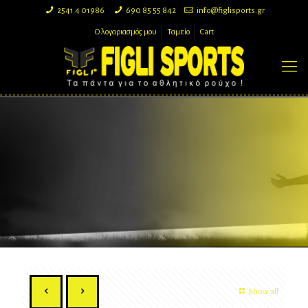
2541 4 01986
690 85 55 842
info@figlisports.gr
Ο λογαριασμός μου
Ταμείο
Cart
Show all