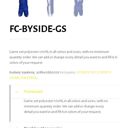
FC-BYSIDE-GS
Game set polyester 100%,in all colors and sizes, with no minimum
quantity order. We can add or change every detail you want to and fill it in
colors of your request.
Κωδικός προϊόντος:
a28be0bb7079
Κατηγορίες:
ATHLETE SETS
,
SPORTS
WEAR
,
VOLLEYBALL
Περιγραφή
Game set polyester 100%,in all colors and sizes, with no
minimum quantity order. We can add or change every
detail you want to and fill it in colors of your request.