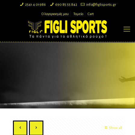
2541 4 01986
690 85 55 842
info@figlisports.gr
Ο λογαριασμός μου
Ταμείο
Cart
Show all