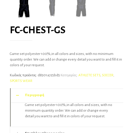
FC-CHEST-GS
Game set polyester 100%,in all colors and sizes, with no minimum
quantity order. We can add or change every detail you want to and fill it in
colors of your request.
Κωδικός προϊόντος:
d8301a725bd5
Κατηγορίες:
ATHLETE SETS
,
SOCCER
,
SPORTS WEAR
Περιγραφή
Game set polyester 100%,in all colors and sizes, with no
minimum quantity order. We can add or change every
detail you want to and fill it in colors of your request.