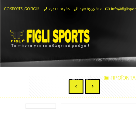
GO SPORTS, GO FIGLI!
2541 4 01986
690 85 55 842
info@figlispor
ΕΤΑΙΡΙΑ
ΠΡΟΪΟΝΤΑ