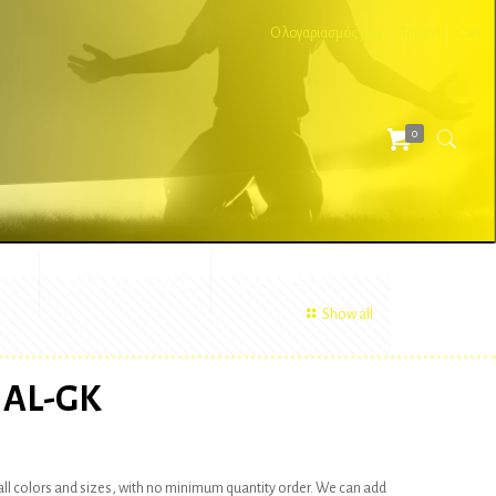
Ο λογαριασμός μου
Ταμείο
Cart
0
ΕΣ
ΔΙΑΦΗΜΙΣΤΙΚΑ
ΑΞΕΣΟΥΑΡ
Show all
NAL-GK
ll colors and sizes, with no minimum quantity order. We can add