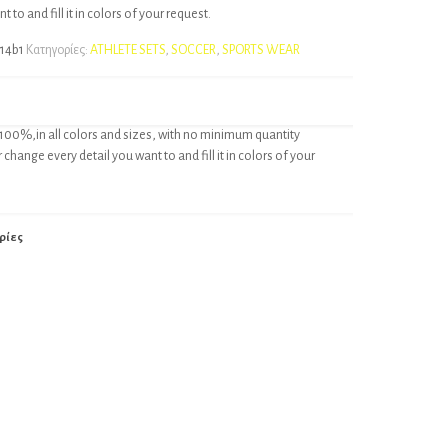
 to and fill it in colors of your request.
14b1
Κατηγορίες:
ATHLETE SETS
,
SOCCER
,
SPORTS WEAR
100%,in all colors and sizes, with no minimum quantity
change every detail you want to and fill it in colors of your
ρίες