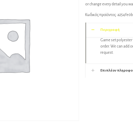
or change every detail you want
Κωδικός προϊόντος:
a254fe0b
Περιγραφή
Game set polyester 
order. We can add or 
request.
Επιπλέον πληροφο