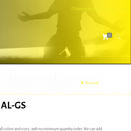
Ο λογαριασμός μου
Ταμείο
Cart
0
ΕΣ
ΔΙΑΦΗΜΙΣΤΙΚΑ
ΑΞΕΣΟΥΑΡ
Show all
AL-GS
ll colors and sizes, with no minimum quantity order. We can add