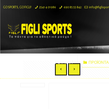
GO SPORTS, GO FIGLI!
2541 4 01986
690 85 55 842
info@figlispor
ΕΤΑΙΡΙΑ
ΠΡΟΪΟΝΤΑ