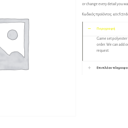
or change every detail you want
Κωδικός προϊόντος:
40cfc51d
Περιγραφή
Game set polyester 
order. We can add or 
request.
Επιπλέον πληροφο