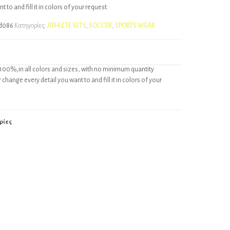
 to and fill it in colors of your request.
d086
Κατηγορίες:
ATHLETE SETS
,
SOCCER
,
SPORTS WEAR
100%,in all colors and sizes, with no minimum quantity
change every detail you want to and fill it in colors of your
ρίες