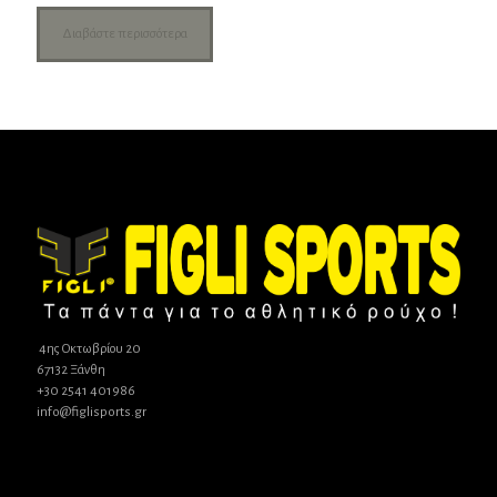
Διαβάστε περισσότερα
4ης Οκτωβρίου 20
67132 Ξάνθη
+30 2541 401986
info@figlisports.gr