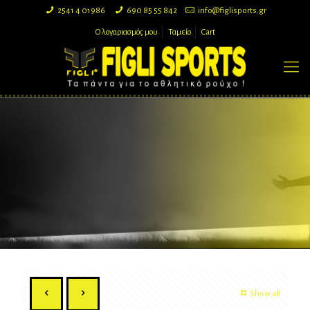
2541 4 01986
690 85 55 842
info@figlisports.gr
Ο λογαριασμός μου
Ταμείο
Cart
Show all