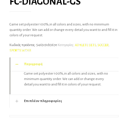
FC-DIAGONAL-GS
Game set polyester 100%,in all colors and sizes, with no minimum
quantity order. We can add or change every detail you want to and fill it in
colors of your request.
Κωδικός προϊόντος:
5463c9cb367e
Κατηγορίες:
ATHLETE SETS
,
SOCCER
,
SPORTS WEAR
Περιγραφή
Game set polyester 100%,in all colors and sizes, with no
minimum quantity order. We can add or change every
detail you want to and fill it in colors of your request.
Επιπλέον πληροφορίες