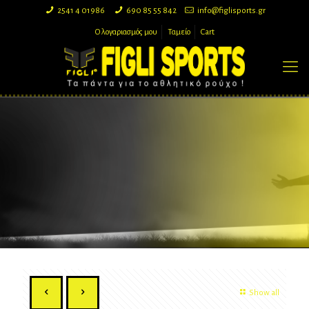
2541 4 01986
690 85 55 842
info@figlisports.gr
Ο λογαριασμός μου
Ταμείο
Cart
Show all