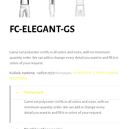
FC-ELEGANT-GS
Game set polyester 100%,in all colors and sizes, with no minimum
quantity order. We can add or change every detail you want to and fill it in
colors of your request.
Κωδικός προϊόντος:
143f34175537
Κατηγορίες:
ATHLETE SETS
,
SPORTS WEAR
,
VOLLEYBALL
Περιγραφή
Game set polyester 100%,in all colors and sizes, with no
minimum quantity order. We can add or change every
detail you want to and fill it in colors of your request.