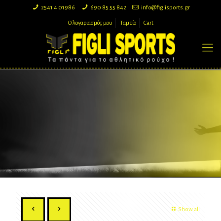
2541 4 01986
690 85 55 842
info@figlisports.gr
Ο λογαριασμός μου
Ταμείο
Cart
Show all