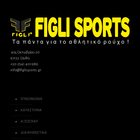
μπορούν
να
επιλεγούν
στη
σελίδα
του
προϊόντος
4ης Οκτωβρίου 20
67132 Ξάνθη
+30 2541 401986
info@figlisports.gr
ΕΠΙΚΟΙΝΩΝΙΑ
ΚΑΤΑΣΤΗΜΑ
ΑΞΕΣΟΥΑΡ
ΔΙΑΦΗΜΙΣΤΙΚΑ