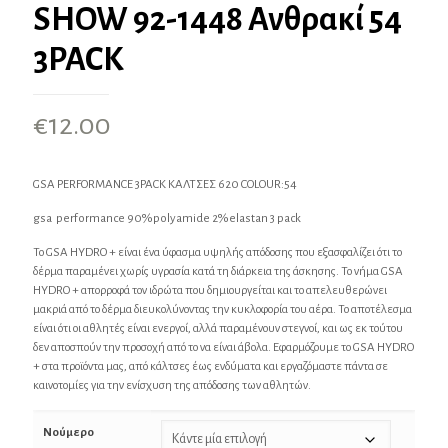
SHOW 92-1448 Ανθρακί 54
3PACK
€
12.00
GSA PERFORMANCE 3PACK ΚΑΛΤΣΕΣ 620 COLOUR:54
gsa performance 90%polyamide 2%elastan 3 pack
Το GSA HYDRO + είναι ένα ύφασμα υψηλής απόδοσης που εξασφαλίζει ότι το
δέρμα παραμένει χωρίς υγρασία κατά τη διάρκεια της άσκησης. Το νήμα GSA
HYDRO + απορροφά τον ιδρώτα που δημιουργείται και το απελευθερώνει
μακριά από το δέρμα διευκολύνοντας την κυκλοφορία του αέρα. Το αποτέλεσμα
είναι ότι οι αθλητές είναι ενεργοί, αλλά παραμένουν στεγνοί, και ως εκ τούτου
δεν αποσπούν την προσοχή από το να είναι άβολα. Εφαρμόζουμε το GSA HYDRO
+ στα προϊόντα μας, από κάλτσες έως ενδύματα και εργαζόμαστε πάντα σε
καινοτομίες για την ενίσχυση της απόδοσης των αθλητών.
Νούμερο