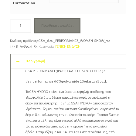
Παπουτσιού
Προσθήκη στο καλάθι
Κωδικός προϊόντος:
GSA_620_PERFORMANCE_WOMEN-SHOW_92-
1448_Ανθρακί_54
Κατηγορία:
ΓΕΝΙΚΗ ΕΝΔΥΣΗ
Περιγραφή
GSA PERFORMANCE 3PACK ΚΑΛΤΣΕΣ 620 COLOUR:54
gsa performance 90%polyamide 2%elastan 3 pack
Το GSA HYDRO + είναι ένα ύφασμα υψηλής απόδοσης που
εξασφαλίζει ότι το δέρμα παραμένει χωρίς υγρασία κατά τη
διάρκεια της άσκησης. Το νήμα GSA HYDRO + απορροφά τον
ιδρώτα που δημιουργείται και το απελευθερώνει μακριά από το
δέρμα διευκολύνοντας την κυκλοφορία του αέρα. Το αποτέλεσμα
είναι ότι οι αθλητές είναι ενεργοί, αλλά παραμένουν στεγνοί, και
ως εκ τούτου δεν αποσπούν την προσοχή από το να είναι
άβολα. Εφαρμόζουμε το GSA HYDRO + στα προϊόντα μας, από