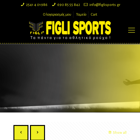
2541 4 01986
690 85 55 842
info@figlisports.gr
Ο λογαριασμός μου
Ταμείο
Cart
Show all