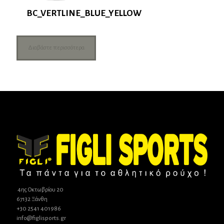
BC_VERTLINE_BLUE_YELLOW
Διαβάστε περισσότερα
4ης Οκτωβρίου 20
67132 Ξάνθη
+30 2541 401986
info@figlisports.gr