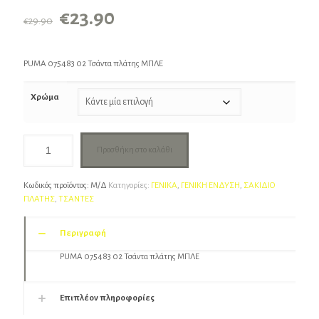
Original
Η
€
23.90
€
29.90
price
τρέχουσα
was:
τιμή
PUMA 075483 02 Τσάντα πλάτης ΜΠΛΕ
€29.90.
είναι:
€23.90.
Χρώμα
Προσθήκη στο καλάθι
Κωδικός προϊόντος:
Μ/Δ
Κατηγορίες:
ΓΕΝΙΚΑ
,
ΓΕΝΙΚΗ ΕΝΔΥΣΗ
,
ΣΑΚΙΔΙΟ
ΠΛΑΤΗΣ
,
ΤΣΑΝΤΕΣ
Περιγραφή
PUMA 075483 02 Τσάντα πλάτης ΜΠΛΕ
Επιπλέον πληροφορίες