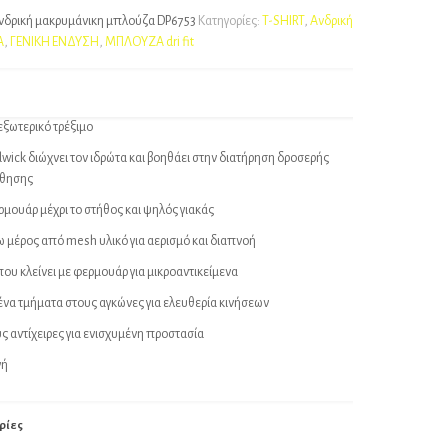
νδρική μακρυμάνικη μπλούζα DP6753
Κατηγορίες:
T-SHIRT
,
Ανδρική
Α
,
ΓΕΝΙΚΗ ΕΝΔΥΣΗ
,
ΜΠΛΟΥΖΑ dri fit
εξωτερικό τρέξιμο
ick διώχνει τον ιδρώτα και βοηθάει στην διατήρηση δροσερής
σθησης
ρμουάρ μέχρι το στήθος και ψηλός γιακάς
 μέρος από mesh υλικό για αερισμό και διαπνοή
ου κλείνει με φερμουάρ για μικροαντικείμενα
να τμήματα στους αγκώνες για ελευθερία κινήσεων
υς αντίχειρες για ενισχυμένη προστασία
γή
ρίες