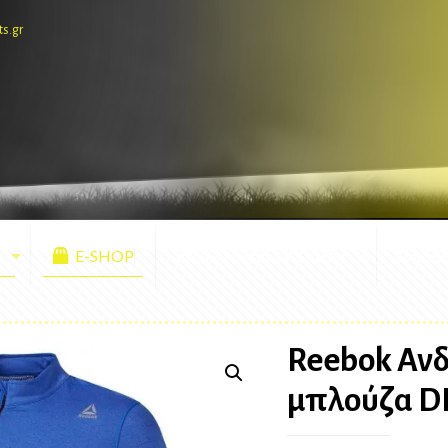
ts.gr
E-SHOP
ΕΜΦΑΝΙΣΕΙΣ ΑΓΩΝΩΝ
ΜΑΣΚ
Reebok Αν
μπλούζα D