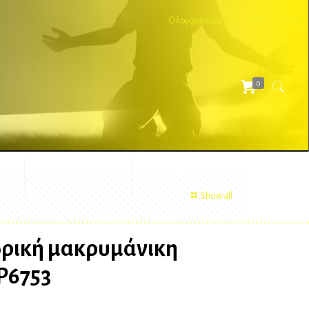
Ο λογαριασμός μου
Ταμείο
Cart
0
ΕΣ
ΔΙΑΦΗΜΙΣΤΙΚΑ
ΑΞΕΣΟΥΑΡ
Show all
δρική μακρυμάνικη
P6753