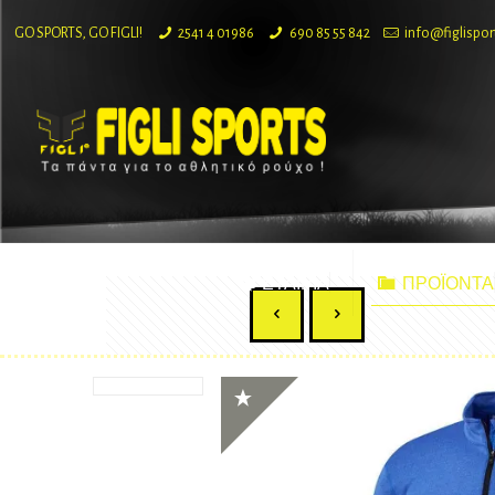
GO SPORTS, GO FIGLI!
2541 4 01986
690 85 55 842
info@figlispor
ΕΤΑΙΡΙΑ
ΠΡΟΪΟΝΤΑ