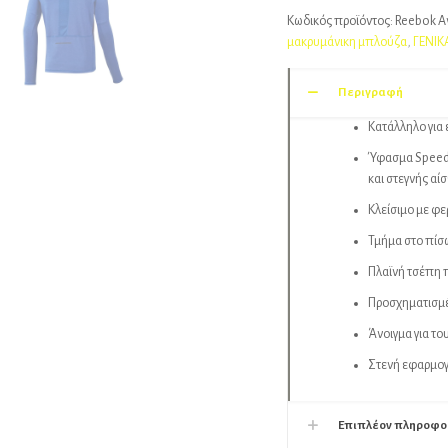
Κωδικός προϊόντος:
Reebok Α
μακρυμάνικη μπλούζα
,
ΓΕΝΙΚ
Περιγραφή
Κατάλληλο για 
Ύφασμα Speedw
και στεγνής αί
Κλείσιμο με φε
Τμήμα στο πίσω
Πλαϊνή τσέπη π
Προσχηματισμέ
Άνοιγμα για το
Στενή εφαρμο
Επιπλέον πληροφο