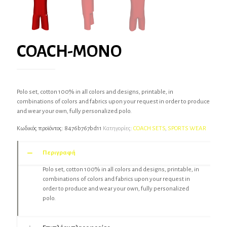
COACH-MONO
Polo set, cotton 100% in all colors and designs, printable, in
combinations of colors and fabrics upon your request in order to produce
and wear your own, fully personalized polo.
Κωδικός προϊόντος:
8476b767bd11
Κατηγορίες:
COACH SETS
,
SPORTS WEAR
Περιγραφή
Polo set, cotton 100% in all colors and designs, printable, in
combinations of colors and fabrics upon your request in
order to produce and wear your own, fully personalized
polo.