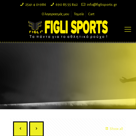
2541 4 01986
690 85 55 842
info@figlisports.gr
Ο λογαριασμός μου
Ταμείο
Cart
Show all