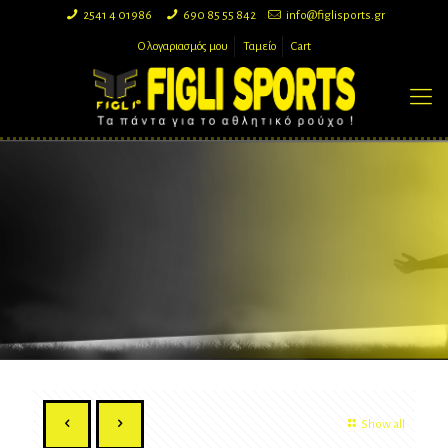
2541 4 01986
690 85 55 842
info@figlisports.gr
Ο λογαριασμός μου
Ταμείο
Cart
Show all