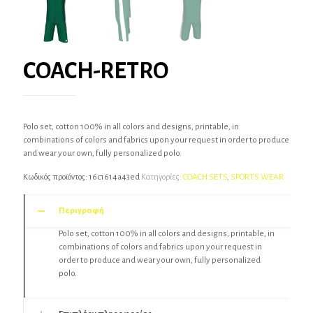
COACH-RETRO
Polo set, cotton 100% in all colors and designs, printable, in
combinations of colors and fabrics upon your request in order to produce
and wear your own, fully personalized polo.
Κωδικός προϊόντος:
16c1614a43ed
Κατηγορίες:
COACH SETS
,
SPORTS WEAR
Περιγραφή
Polo set, cotton 100% in all colors and designs, printable, in
combinations of colors and fabrics upon your request in
order to produce and wear your own, fully personalized
polo.