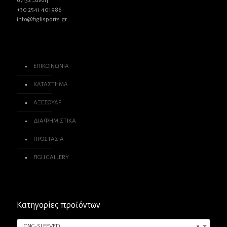
67132 Ξάνθη
+30 2541 401986
info@figlisports.gr
ΕΠΙΚΟΙΝΩΝΙΑ
ΚΑΤΑΣΤΗΜΑ
ΑΞΕΣΟΥΑΡ
ΔΙΑΦΗΜΙΣΤΙΚΑ
ΠΡΟΣΤΑΣΙΑ
FIGLI GALLERY
Κατηγορίες προϊόντων
LONG-SLEEVED
×