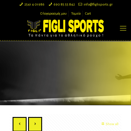
2541 4 01986
690 85 55 842
info@figlisports.gr
Ο λογαριασμός μου
Ταμείο
Cart
Show all