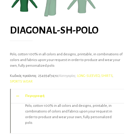
DIAGONAL-SH-POLO
Polo, cotton 100% in all colors and designs, printable, in combinations of
colors and fabrics upon your request in order to produce and wear your
own, fully personalized polo.
Κωδικός προϊόντος:
254934f747cc
Κατηγορίες:
LONG-SLEEVED
,
SHIRTS
,
SPORTS WEAR
Περιγραφή
Polo, cotton 100% in all colors and designs, printable, in
combinations of colors and fabrics upon your request in
order to produce and wear your own, fully personalized
polo.