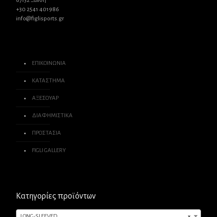
67132 Ξάνθη
+30 2541 401986
info@figlisports.gr
ΕΠΙΚΟΙΝΩΝΙΑ
ΚΑΤΑΣΤΗΜΑ
ΑΞΕΣΟΥΑΡ
ΔΙΑΦΗΜΙΣΤΙΚΑ
ΠΡΟΣΤΑΣΙΑ
FIGLI GALLERY
Κατηγορίες προϊόντων
LONG-SLEEVED
×