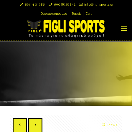
2541 4 01986
690 85 55 842
info@figlisports.gr
Ο λογαριασμός μου
Ταμείο
Cart
Show all