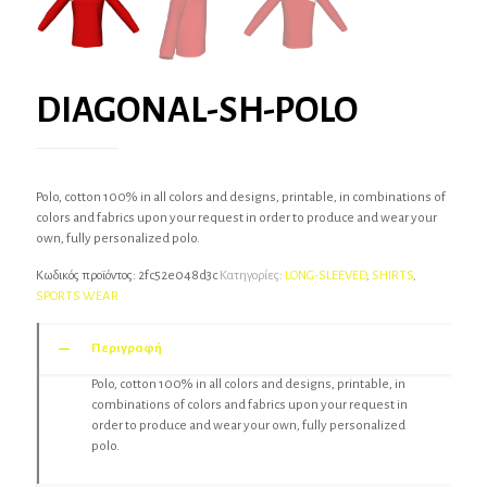
DIAGONAL-SH-POLO
Polo, cotton 100% in all colors and designs, printable, in combinations of
colors and fabrics upon your request in order to produce and wear your
own, fully personalized polo.
Κωδικός προϊόντος:
2fc52e048d3c
Κατηγορίες:
LONG-SLEEVED
,
SHIRTS
,
SPORTS WEAR
Περιγραφή
Polo, cotton 100% in all colors and designs, printable, in
combinations of colors and fabrics upon your request in
order to produce and wear your own, fully personalized
polo.