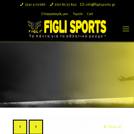
2541 4 01986
690 85 55 842
info@figlisports.gr
Ο λογαριασμός μου
Ταμείο
Cart
Show all