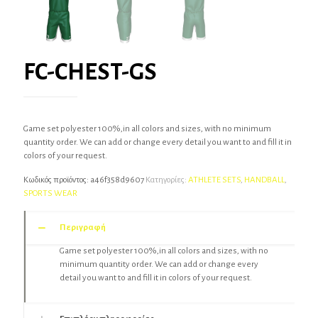
FC-CHEST-GS
Game set polyester 100%,in all colors and sizes, with no minimum
quantity order. We can add or change every detail you want to and fill it in
colors of your request.
Κωδικός προϊόντος:
a46f358d9607
Κατηγορίες:
ATHLETE SETS
,
HANDBALL
,
SPORTS WEAR
Περιγραφή
Game set polyester 100%,in all colors and sizes, with no
minimum quantity order. We can add or change every
detail you want to and fill it in colors of your request.