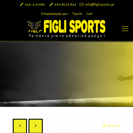
2541 4 01986
690 85 55 842
info@figlisports.gr
Ο λογαριασμός μου
Ταμείο
Cart
Show all