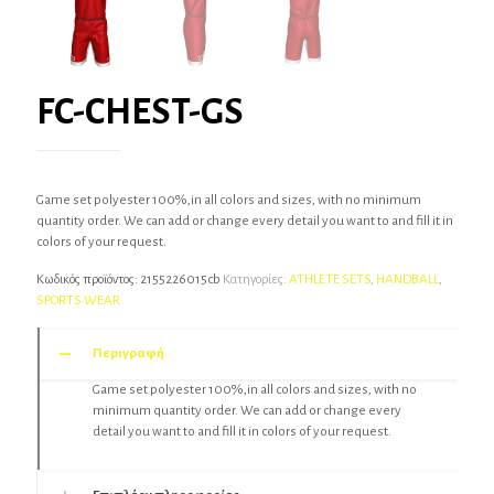
FC-CHEST-GS
Game set polyester 100%,in all colors and sizes, with no minimum
quantity order. We can add or change every detail you want to and fill it in
colors of your request.
Κωδικός προϊόντος:
2155226015cb
Κατηγορίες:
ATHLETE SETS
,
HANDBALL
,
SPORTS WEAR
Περιγραφή
Game set polyester 100%,in all colors and sizes, with no
minimum quantity order. We can add or change every
detail you want to and fill it in colors of your request.